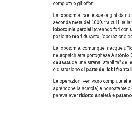
completa e gli effetti.
La lobotomia trae le sue origini da 
seconda metà del 1800, tra cui l’itali
lobotomie parziali
(creando fori con u
paziente
morì
durante l’operazione ed
La lobotomia, comunque, nacque uffi
neuropsichiatra portoghese
António 
causata
da una strana ”stabilità” dell
o distruzione di
parte dei lobi frontali
Le operazioni venivano compiute
alla
aprendone la scatola) e nonostante ci
pareva aver
ridotto
ansietà e parano