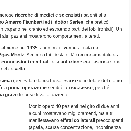
numerose
ricerche di medici e scienziati
risalenti alla
ano
Amarro Fiamberti
ed il
dottor Sarles
, che praticò
n trapano nel cranio ed estraendo parti dei lobi frontali). Un
 altri pazienti mostrarono comportamenti alterati.
cialmente nel
1935
, anno in cui venne attuata dal
Egas Moniz
. Secondo lui l’instabilità comportamentale era
e
connessioni cerebrali
, e la
soluzione
era l’asportazione
nel cervello.
 cieca
(per evitare la rischiosa esposizione totale del cranio
ò la
prima operazione
sembrò un
successo
, perché
ia gravi
di cui soffriva la paziente.
Moniz operò 40 pazienti nel giro di due anni;
alcuni mostravano miglioramenti, ma altri
manifestavano
effetti collaterali
preoccupanti
(apatia, scarsa concentrazione, incontinenza