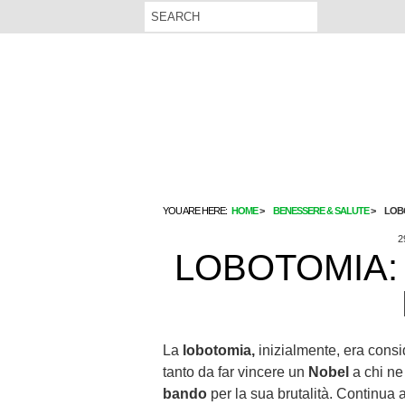
YOU ARE HERE:
HOME
BENESSERE & SALUTE
LOBO
2
LOBOTOMIA: 
La
lobotomia,
inizialmente, era cons
tanto da far vincere un
Nobel
a chi ne 
bando
per la sua brutalità. Continua a