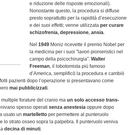
e riduzione delle risposte emozionali).
Nonostante questo, la procedura si diffuse
presto soprattutto per la rapidità d’esecuzione
e dei suoi effetti; venne utilizzata
per curare
schizofrenia, depressione, ansia
.
Nel
1949
Moniz ricevette il premio Nobel per
la medicina per i suoi ”lavori pionieristici nel
campo della psicochirurgia”.
Walter
Freeman
, il lobotomista più famoso
d’America, semplificò la procedura e cambiò
 Molti pazienti dopo l’operazione si presentavano come
nnero
mai pubblicizzati
.
multiple forature del cranio ma
un solo accesso trans-
 venivano spesso operati
senza anestesia
oppure dopo
va usato un
martelletto
per permettere al punteruolo
re lo strato osseo sopra la palpebra. Il punteruolo veniva
una
decina di minuti
.