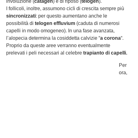
involuzione (
catagen
) e di riposo (
telogen
).
I follicoli, inoltre, assumono cicli di crescita sempre più
sincronizzati
: per questo aumentano anche le
possibilità di
telogen effluvium
(caduta di numerosi
capelli in modo omogeneo). In una fase avanzata,
l’alopecia determina la cosiddetta calvizie “
a corona
“.
Proprio da queste aree verranno eventualmente
prelevati i peli necessari al celebre
trapianto di capelli.
Per
ora,