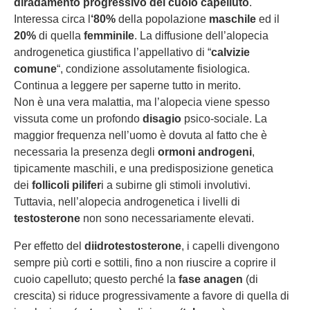
diradamento progressivo del cuoio capelluto
.
Interessa circa l
‘80%
della popolazione
maschile
ed il
20%
di quella
femminile
. La diffusione dell’alopecia
androgenetica giustifica l’appellativo di “
calvizie
comune
“, condizione assolutamente fisiologica.
Continua a leggere per saperne tutto in merito.
Non è una vera malattia, ma l’alopecia viene spesso
vissuta come un profondo
disagio
psico-sociale. La
maggior frequenza nell’uomo è dovuta al fatto che è
necessaria la presenza degli
ormoni androgeni
,
tipicamente maschili, e una predisposizione genetica
dei
follicoli pilifer
i a subirne gli stimoli involutivi.
Tuttavia, nell’alopecia androgenetica i livelli di
testosterone
non sono necessariamente elevati.
Per effetto del
diidrotestosterone
, i capelli divengono
sempre più corti e sottili, fino a non riuscire a coprire il
cuoio capelluto; questo perché la
fase anagen
(di
crescita) si riduce progressivamente a favore di quella di