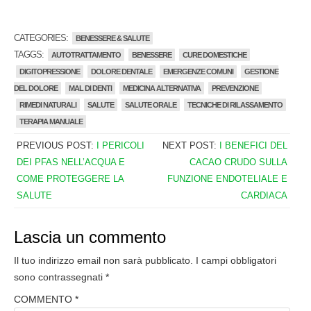
CATEGORIES:
BENESSERE & SALUTE
TAGGS:
AUTOTRATTAMENTO
BENESSERE
CURE DOMESTICHE
DIGITOPRESSIONE
DOLORE DENTALE
EMERGENZE COMUNI
GESTIONE
DEL DOLORE
MAL DI DENTI
MEDICINA ALTERNATIVA
PREVENZIONE
RIMEDI NATURALI
SALUTE
SALUTE ORALE
TECNICHE DI RILASSAMENTO
TERAPIA MANUALE
PREVIOUS POST:
I PERICOLI
NEXT POST:
I BENEFICI DEL
DEI PFAS NELL’ACQUA E
CACAO CRUDO SULLA
COME PROTEGGERE LA
FUNZIONE ENDOTELIALE E
SALUTE
CARDIACA
Lascia un commento
Il tuo indirizzo email non sarà pubblicato.
I campi obbligatori
sono contrassegnati
*
COMMENTO
*