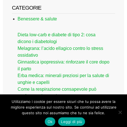
CATEGORIE
Benessere & salute
Dieta low-carb e diabete di tipo 2: cosa
dicono i diabetologi
Melagrana: l’acido ellagico contro lo stress
ossidativo
Ginnastica ipopressiva: rinforzare il core dopo
il parto
Erba medica: minerali preziosi per la salute di
unghie e capelli
Come la respirazione consapevole può
trasformare la tua vita
Utilizziamo i cookie per essere sicuri che tu possa avere la
migliore esperienza sul nostro sito. Se continui ad utilizzare
questo sito noi assumiamo che tu ne sia felice.
2026 © 2017 - Tutti i diritti riservati. |
Privacy policy
|
Disclaimer medico
Ok
Leggi di più