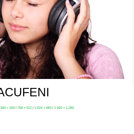
ACUFENI
300 × 200
/
768 × 512
/
1.024 × 683
/
1.920 × 1.280