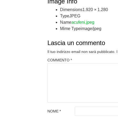
Image Info
Dimensions
1.920 × 1.280
Type
JPEG
Name
acufeni.jpeg
Mime Type
image/jpeg
Lascia un commento
Il tuo indirizzo email non sarà pubblicato.
COMMENTO
*
NOME
*