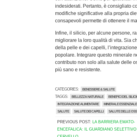
indesiderati. Pertanto, è consigliato c
modifiche significative alla propria di
consapevoli permette di ottenere il mas
Infine, il silicio, per alcune persone,
migliorare la loro qualità di vita. Sia c
della pelle e dei capelli, l’integrazion
popolare. Integrare questo minerale ne
contributo non solo alla salute delle
più sano e resistente.
CATEGORIES:
BENESSERE & SALUTE
TAGGS:
BELLEZZA NATURALE
BENEFICI DEL SILIC
INTEGRAZIONE ALIMENTARE
MINERALE ESSENZIALE
SALUTE
SALUTE DEI CAPELLI
SALUTE DELLE OS
PREVIOUS POST:
LA BARRIERA EMATO-
ENCEFALICA: IL GUARDIANO SELETTIVO
CERVELLO