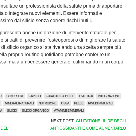
onsultare un professionista della salute prima di apportare
eta o integrare nuovi elementi. Essere informati e
simo dal silicio senza correre rischi inutili.
 rappresenta anche un’opzione di intervento naturale per
he si tratti di prevenire l’osteoporosi o di migliorare la salute
e di silicio organico si sta rivelando una scelta sempre più
lla propria routine quotidiana potrebbe conferire un
 ossa, ma a un benessere generale, culminando in un corpo
IO
BENESSERE
CAPELLI
CURA DELLA PELLE
ESTETICA
INTEGRAZIONE
MINERALI NATURALI
NUTRIZIONE
OSSA
PELLE
RIMEDI NATURALI
SA
SILICIO
SILICIO ORGANICO
VITAMINE E MINERALI
NEXT POST:
GLUTATIONE: IL RE DEGLI
 DEL
ANTIOSSIDANTI E COME AUMENTARLO