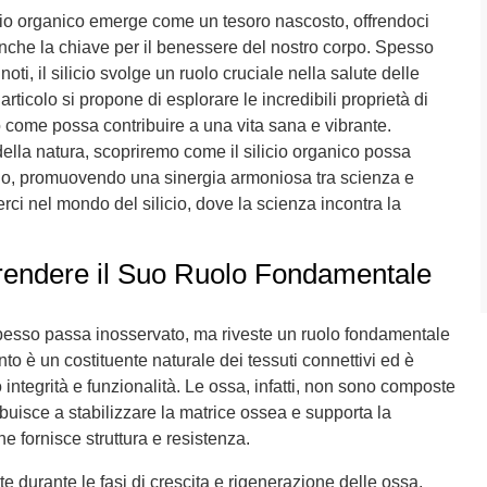
licio organico emerge come un tesoro nascosto, offrendoci
nche la chiave per il benessere del nostro corpo. Spesso
 noti, il silicio svolge un ruolo cruciale nella salute delle
articolo si propone di esplorare le incredibili proprietà di
 come possa contribuire a una vita sana e vibrante.
ella natura, scopriremo come il silicio organico possa
terno, promuovendo una sinergia armoniosa tra scienza e
ci nel mondo del silicio, dove la scienza incontra la
rendere il Suo Ruolo Fondamentale
 spesso passa inosservato, ma riveste un ruolo fondamentale
to è un costituente naturale dei tessuti connettivi ed è
 integrità e funzionalità. Le ossa, infatti, non sono composte
tribuisce a stabilizzare la matrice ossea e supporta la
e fornisce struttura e resistenza.
durante le fasi di crescita e rigenerazione delle ossa.