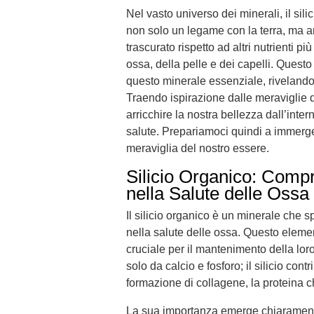
Nel vasto universo dei minerali, il si
non solo un legame con la terra, ma a
trascurato rispetto ad altri nutrienti più
ossa, della pelle e dei capelli. Questo 
questo minerale essenziale, rivelando
Traendo ispirazione dalle meraviglie d
arricchire la nostra bellezza dall’in
salute. Prepariamoci quindi a immerger
meraviglia del nostro essere.
Silicio Organico: Comp
nella Salute delle Ossa
Il silicio organico è un minerale che
nella salute delle ossa. Questo elemen
cruciale per il mantenimento della loro
solo da calcio e fosforo; il silicio con
formazione di collagene, la proteina ch
La sua importanza emerge chiaramente 