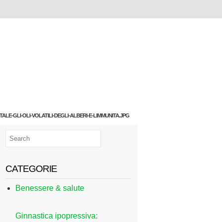
ALE-GLI-OLI-VOLATILI-DEGLI-ALBERI-E-LIMMUNITA.JPG
CATEGORIE
Benessere & salute
Ginnastica ipopressiva: