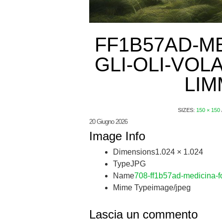
FF1B57AD-M
GLI-OLI-VOLA
LIM
SIZES:
150 × 150
20 Giugno 2026
Image Info
Dimensions
1.024 × 1.024
Type
JPG
Name
708-ff1b57ad-medicina-fore
Mime Type
image/jpeg
Lascia un commento