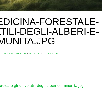
EDICINA-FORESTALE-
TILI-DEGLI-ALBERI-E-
MUNITA.JPG
/
300 × 300
/
768 × 768
/
240 × 240
/
1.024 × 1.024
stale-gli-oli-volatili-degli-alberi-e-limmunita.jpg