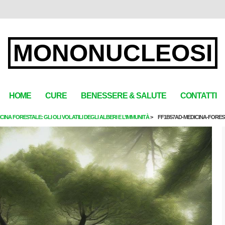
MONONUCLEOSI
HOME
CURE
BENESSERE & SALUTE
CONTATTI
CINA FORESTALE: GLI OLI VOLATILI DEGLI ALBERI E L’IMMUNITÀ
FF1B57AD-MEDICINA-FOREST