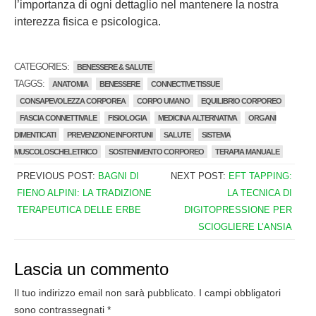
l’importanza di ogni dettaglio nel mantenere la nostra
interezza fisica e psicologica.
CATEGORIES:
BENESSERE & SALUTE
TAGGS:
ANATOMIA
BENESSERE
CONNECTIVE TISSUE
CONSAPEVOLEZZA CORPOREA
CORPO UMANO
EQUILIBRIO CORPOREO
FASCIA CONNETTIVALE
FISIOLOGIA
MEDICINA ALTERNATIVA
ORGANI
DIMENTICATI
PREVENZIONE INFORTUNI
SALUTE
SISTEMA
MUSCOLOSCHELETRICO
SOSTENIMENTO CORPOREO
TERAPIA MANUALE
PREVIOUS POST:
BAGNI DI
NEXT POST:
EFT TAPPING:
FIENO ALPINI: LA TRADIZIONE
LA TECNICA DI
TERAPEUTICA DELLE ERBE
DIGITOPRESSIONE PER
SCIOGLIERE L’ANSIA
Lascia un commento
Il tuo indirizzo email non sarà pubblicato.
I campi obbligatori
sono contrassegnati
*