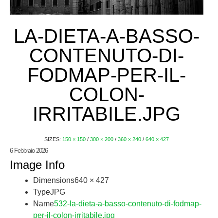
LA-DIETA-A-BASSO-
CONTENUTO-DI-
FODMAP-PER-IL-
COLON-
IRRITABILE.JPG
SIZES:
150 × 150
/
300 × 200
/
360 × 240
/
640 × 427
6 Febbraio 2026
Image Info
Dimensions
640 × 427
Type
JPG
Name
532-la-dieta-a-basso-contenuto-di-fodmap-
per-il-colon-irritabile.jpg