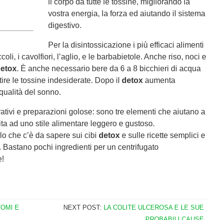
il corpo da tutte le tossine, migliorando la
vostra energia, la forza ed aiutando il sistema
digestivo.
Per la disintossicazione i più efficaci alimenti
coli, i cavolfiori, l’aglio, e le barbabietole. Anche riso, noci e
etox
. È anche necessario bere da 6 a 8 bicchieri di acqua
tire le tossine indesiderate. Dopo il
detox
aumenta
 qualità del sonno.
rativi e preparazioni golose: sono tre elementi che aiutano a
ita ad uno stile alimentare leggero e gustoso.
lo che c’è da sapere sui cibi
detox
e sulle ricette semplici e
i. Bastano pochi ingredienti per un centrifugato
e!
TOMI E
NEXT POST:
LA COLITE ULCEROSA E LE SUE
PROBABILI CAUSE