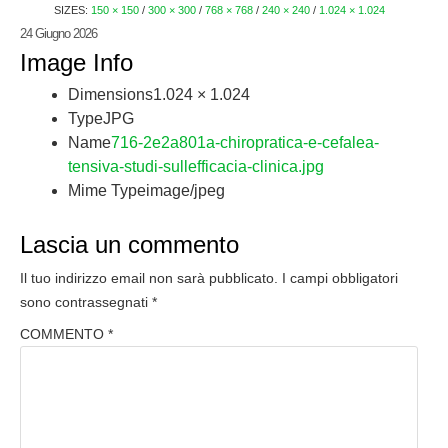
SIZES:
150 × 150
/
300 × 300
/
768 × 768
/
240 × 240
/
1.024 × 1.024
24 Giugno 2026
Image Info
Dimensions
1.024 × 1.024
Type
JPG
Name
716-2e2a801a-chiropratica-e-cefalea-
tensiva-studi-sullefficacia-clinica.jpg
Mime Type
image/jpeg
Lascia un commento
Il tuo indirizzo email non sarà pubblicato.
I campi obbligatori
sono contrassegnati
*
COMMENTO
*