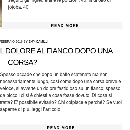
seguito gli ingredienti e le porzioni: 40 ml di olio di
jojoba, 40
READ MORE
FEBBRAIO 2018
BY
EMY CAMILLI
IL DOLORE AL FIANCO DOPO UNA
CORSA?
Spesso accade che dopo un ballo scatenato ma non
necessariamente lungo, così come dopo una corsa breve e
veloce, si avverte un dolore fastidioso su un fianco; spesso
da piccoli ci si è chiesti a cosa fosse dovuto. Di cosa si
tratta? E’ possibile evitarlo? Chi colpisce e perché? Se vuoi
saperne di più, leggi l’articolo
READ MORE