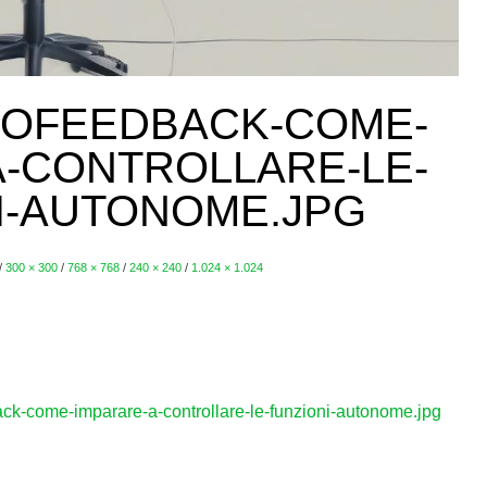
BIOFEEDBACK-COME-
A-CONTROLLARE-LE-
I-AUTONOME.JPG
/
300 × 300
/
768 × 768
/
240 × 240
/
1.024 × 1.024
k-come-imparare-a-controllare-le-funzioni-autonome.jpg