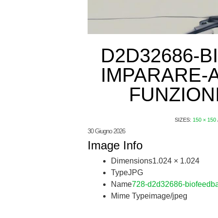
D2D32686-
IMPARARE-
FUNZION
SIZES:
150 × 150
30 Giugno 2026
Image Info
Dimensions
1.024 × 1.024
Type
JPG
Name
728-d2d32686-biofeedbac
Mime Type
image/jpeg