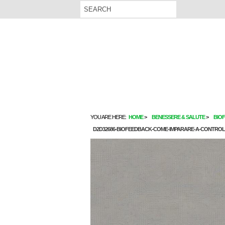
YOU ARE HERE:
HOME
BENESSERE & SALUTE
BIO
D2D32686-BIOFEEDBACK-COME-IMPARARE-A-CONTROL