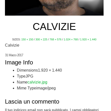
CALVIZIE
SIZES:
150 × 150
/
300 × 225
/
768 × 576
/
1.024 × 768
/
1.920 × 1.440
Calvizie
31 Marzo 2017
Image Info
Dimensions
1.920 × 1.440
Type
JPG
Name
calvizie.jpg
Mime Type
image/jpeg
Lascia un commento
Il tuo indirizzo email non sarà pubblicato.
I campi obbligatori