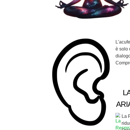
L’acufe
è solo 
dialogo
Compre
L
ARI
La 
ridu