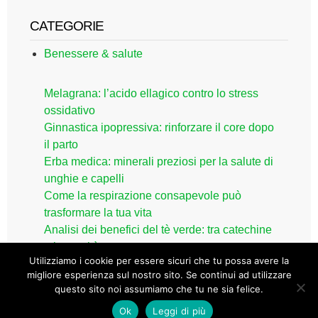
CATEGORIE
Benessere & salute
Melagrana: l’acido ellagico contro lo stress
ossidativo
Ginnastica ipopressiva: rinforzare il core dopo
il parto
Erba medica: minerali preziosi per la salute di
unghie e capelli
Come la respirazione consapevole può
trasformare la tua vita
Analisi dei benefici del tè verde: tra catechine
e longevità
Utilizziamo i cookie per essere sicuri che tu possa avere la
migliore esperienza sul nostro sito. Se continui ad utilizzare
questo sito noi assumiamo che tu ne sia felice.
2026 © 2017 - Tutti i diritti riservati. |
Privacy policy
|
Disclaimer medico
Ok
Leggi di più