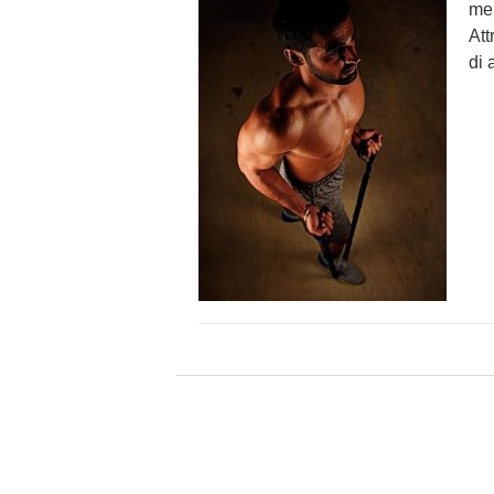
men
Att
di 